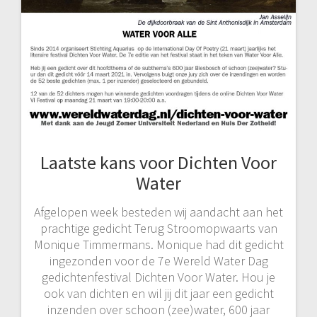
Laatste kans voor Dichten Voor
Water
Afgelopen week besteden wij aandacht aan het
prachtige gedicht Terug Stroomopwaarts van
Monique Timmermans. Monique had dit gedicht
ingezonden voor de 7e Wereld Water Dag
gedichtenfestival Dichten Voor Water. Hou je
ook van dichten en wil jij dit jaar een gedicht
inzenden over schoon (zee)water, 600 jaar