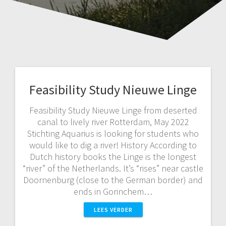
Feasibility Study Nieuwe Linge
Feasibility Study Nieuwe Linge from deserted
canal to lively river Rotterdam, May 2022
Stichting Aquarius is looking for students who
would like to dig a river! History According to
Dutch history books the Linge is the longest
“river” of the Netherlands. It’s “rises” near castle
Doornenburg (close to the German border) and
ends in Gorinchem…
LEES VERDER