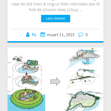
naar de tèd toen ik nog un klèn menneke war Ik
heb de stroom meej schup…
LEES VERDER
NL
maart 11, 2021
0