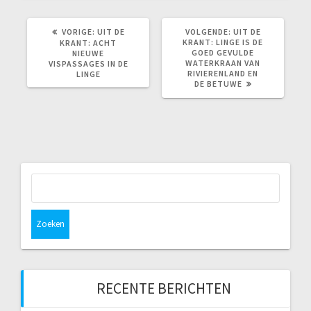
VORIG
VOLGEND
VORIGE:
UIT DE
VOLGENDE:
UIT DE
BERICHT:
BERICHT:
KRANT: LINGE IS DE
KRANT: ACHT
GOED GEVULDE
NIEUWE
WATERKRAAN VAN
VISPASSAGES IN DE
RIVIERENLAND EN
LINGE
DE BETUWE
Zoeken
naar:
RECENTE BERICHTEN