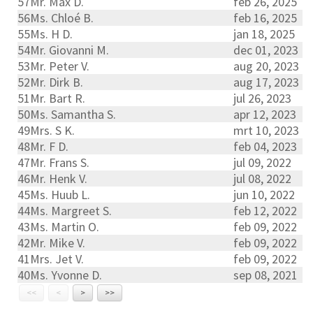
57
Mr. Max D.
feb 26, 2025
56
Ms. Chloé B.
feb 16, 2025
55
Ms. H D.
jan 18, 2025
54
Mr. Giovanni M.
dec 01, 2023
53
Mr. Peter V.
aug 20, 2023
52
Mr. Dirk B.
aug 17, 2023
51
Mr. Bart R.
jul 26, 2023
50
Ms. Samantha S.
apr 12, 2023
49
Mrs. S K.
mrt 10, 2023
48
Mr. F D.
feb 04, 2023
47
Mr. Frans S.
jul 09, 2022
46
Mr. Henk V.
jul 08, 2022
45
Ms. Huub L.
jun 10, 2022
44
Ms. Margreet S.
feb 12, 2022
43
Ms. Martin O.
feb 09, 2022
42
Mr. Mike V.
feb 09, 2022
41
Mrs. Jet V.
feb 09, 2022
40
Ms. Yvonne D.
sep 08, 2021
<<
<
>
>>