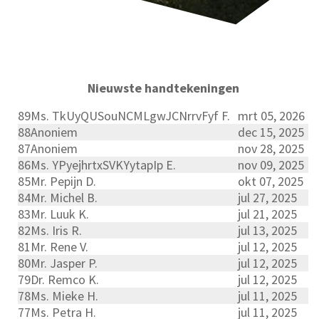
Nieuwste handtekeningen
89
Ms. TkUyQUSouNCMLgwJCNrrvFyf F.
mrt 05, 2026
88
Anoniem
dec 15, 2025
87
Anoniem
nov 28, 2025
86
Ms. YPyejhrtxSVKYytapIp E.
nov 09, 2025
85
Mr. Pepijn D.
okt 07, 2025
84
Mr. Michel B.
jul 27, 2025
83
Mr. Luuk K.
jul 21, 2025
82
Ms. Iris R.
jul 13, 2025
81
Mr. Rene V.
jul 12, 2025
80
Mr. Jasper P.
jul 12, 2025
79
Dr. Remco K.
jul 12, 2025
78
Ms. Mieke H.
jul 11, 2025
77
Ms. Petra H.
jul 11, 2025