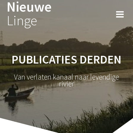
Nieuwe
Ga
naar
Linge
de
inhoud
PUBLICATIES DERDEN
Van verlaten kanaal naar levendige
rivier