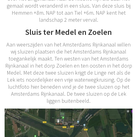
gemaal wordt veranderd in een sluis. Van deze sluis bij
Hemmen +8m. NAP tot aan Tiel +6m. NAP kent het
landschap 2 meter verval.
Sluis ter Medel en Zoelen
Aan weerszijden van het Amsterdams Rijnkanaal willen
wij sluizen plaatsen die het Amsterdams Rijnkanaal
toegankelijk maakt. Ten westen van het Amsterdams
Rijnkanaal in het dorp Zoelen en ten oosten in het dorp
Medel. Met deze twee sluizen krijgt de Linge net als de
Lek iets noordelijker een vrije waterwegkruising. Op de
luchtfoto hier beneden vind je de twee sluizen op het
Amsterdams Rijnkanaal. De twee sluizen op de Lek
liggen buitenbeeld.