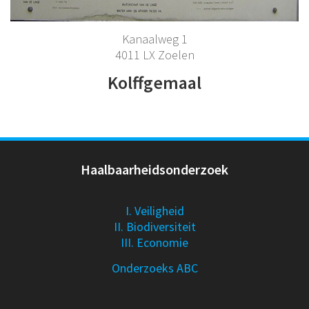
Kanaalweg 1
4011 LX Zoelen
Kolffgemaal
Haalbaarheidsonderzoek
I. Veiligheid
II. Biodiversiteit
III. Economie
Onderzoeks ABC